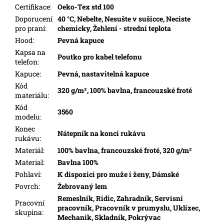
Certifikace
:
Oeko-Tex std 100
Doporucení
40 °C, Nebelte, Nesušte v sušicce, Neciste
pro praní
:
chemicky, Žehlení - strední teplota
Hood
:
Pevná kapuce
Kapsa na
Poutko pro kabel telefonu
telefon
:
Kapuce
:
Pevná, nastavitelná kapuce
Kód
320 g/m², 100% bavlna, francouzské froté
materiálu
:
Kód
3560
modelu
:
Konec
Nátepník na konci rukávu
rukávu
:
Materiál
:
100% bavlna, francouzské froté, 320 g/m²
Material
:
Bavlna 100%
Pohlaví
:
K dispozici pro muže i ženy, Dámské
Povrch
:
Žebrovaný lem
Remeslník, Ridic, Zahradník, Servisní
Pracovní
pracovník, Pracovník v prumyslu, Uklízec,
skupina
:
Mechanik, Skladník, Pokrývac