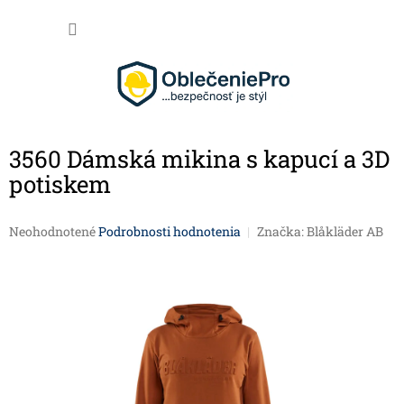
Prejsť na obsah
NÁKU
3560 Dámská mikina s kapucí a 3D
potiskem
Priemerné hodnotenie produktu je 0,0 z 5 hviezdičiek.
Neohodnotené
Podrobnosti hodnotenia
Značka:
Blåkläder AB