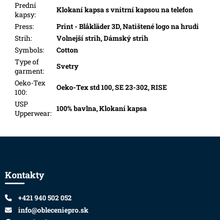
Prední
Klokaní kapsa s vnitrní kapsou na telefon
kapsy
:
Press
:
Print - Blåkläder 3D, Natištené logo na hrudi
Strih
:
Volnejší strih, Dámský strih
Symbols
:
Cotton
Type of
Svetry
garment
:
Oeko-Tex
Oeko-Tex std 100, SE 23-302, RISE
100
:
USP
100% bavlna, Klokaní kapsa
Upperwear
:
Zápätie
Kontakty
+421 940 502 052
info@obleceniepro.sk