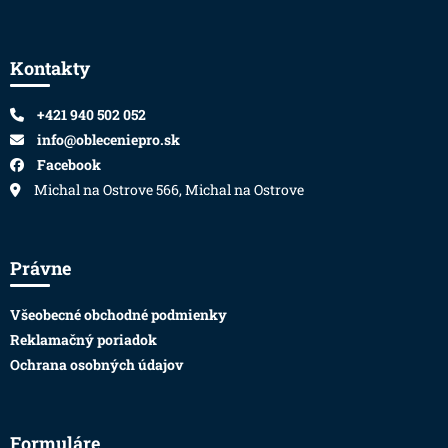
Zápätie
Kontakty
+421 940 502 052
info@obleceniepro.sk
Facebook
Michal na Ostrove 566, Michal na Ostrove
Právne
Všeobecné obchodné podmienky
Reklamačný poriadok
Ochrana osobných údajov
Formuláre