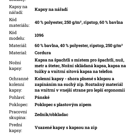
Kapsy na
Kapsy na nářadí
nářadí
:
Kód
40 % polyester, 250 g/m², ripstop, 60 % bavlna
materiálu
:
Kód
1096
modelu
:
Materiál
:
60 % bavlna, 40 % polyester, ripstop, 250 g/m²
Material
:
Cordura
Kapsa na špachtli s místem pro špachtli, nuž,
Nožní
metr a štetec, Nožní skládaná kapsa, kapsa na
kapsy
:
tužky a vnitrní sítová kapsa na telefon
Ochranné
Kolenní kapsy - shora plnené s klopou a
kolenní
zapínáním na suchý zip. Roztažný materiál
kapsy
:
na vnitrní v vnejší strane pro lepší ergonomii
Pohlaví
:
Pánské
Poklopec
:
Poklopec s plastovým zipem
Pracovní
Zedník/obkladac
skupina
:
Prední
Vsazené kapsy s kapsou na zip
kapsy
: