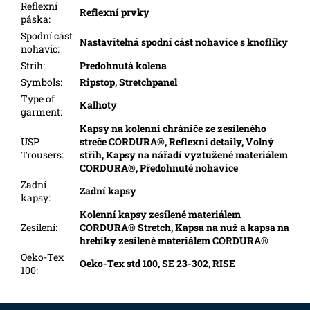
Reflexní
Reflexní prvky
páska
:
Spodní cást
Nastavitelná spodní cást nohavice s knoflíky
nohavic
:
Strih
:
Predohnutá kolena
Symbols
:
Ripstop, Stretchpanel
Type of
Kalhoty
garment
:
Kapsy na kolenní chrániče ze zesíleného
USP
streče CORDURA®, Reflexní detaily, Volný
Trousers
:
střih, Kapsy na nářadí vyztužené materiálem
CORDURA®, Předohnuté nohavice
Zadní
Zadní kapsy
kapsy
:
Kolenní kapsy zesílené materiálem
Zesílení
:
CORDURA® Stretch, Kapsa na nuž a kapsa na
hrebíky zesílené materiálem CORDURA®
Oeko-Tex
Oeko-Tex std 100, SE 23-302, RISE
100
: