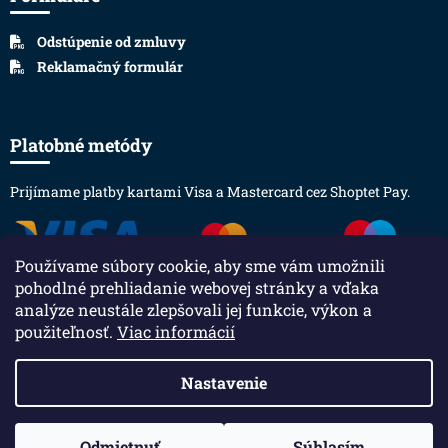
Odstúpenie od zmluvy
Reklamačný formulár
Platobné metódy
Prijímame platby kartami Visa a Mastercard cez Shoptet Pay.
Používame súbory cookie, aby sme vám umožnili
pohodlné prehliadanie webovej stránky a vďaka
analýze neustále zlepšovali jej funkcie, výkon a
použiteľnosť.
Viac informácií
Vytvoril Shoptet
Nastavenie
Copyright 2026
obleceniepro.sk
. Všetky práva vyhradené.
Odmietnuť
Súhlasím