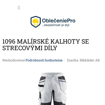
Prejsť na obsah
NÁKU
1096 MALÍRSKÉ KALHOTY SE
STRECOVÝMI DÍLY
Priemerné hodnotenie produktu je 0,0 z 5 hviezdičiek.
Neohodnotené
Podrobnosti hodnotenia
Značka:
Blåkläder AB