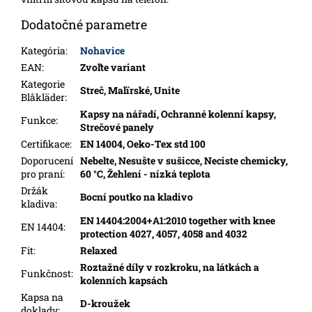
Dodatočné parametre
Kategória
:
Nohavice
EAN
:
Zvoľte variant
Kategorie
Streč, Malïrské, Unite
Blåkläder
:
Kapsy na nářadí, Ochranné kolenní kapsy,
Funkce
:
Strečové panely
Certifikace
:
EN 14004, Oeko-Tex std 100
Doporucení
Nebelte, Nesušte v sušicce, Neciste chemicky,
pro praní
:
60 °C, Žehlení - nízká teplota
Držák
Bocní poutko na kladivo
kladiva
:
EN 14404:2004+A1:2010 together with knee
EN 14404
:
protection 4027, 4057, 4058 and 4032
Fit
:
Relaxed
Roztažné díly v rozkroku, na látkách a
Funkčnost
:
kolenních kapsách
Kapsa na
D-kroužek
doklady
: