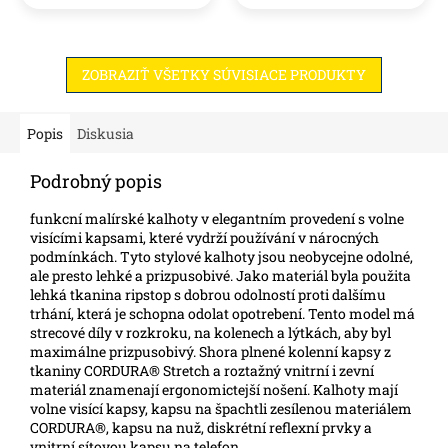
ZOBRAZIŤ VŠETKY SÚVISIACE PRODUKTY
Popis
Diskusia
Podrobný popis
funkcní malírské kalhoty v elegantním provedení s volne
visícími kapsami, které vydrží používání v nárocných
podmínkách. Tyto stylové kalhoty jsou neobycejne odolné,
ale presto lehké a prizpusobivé. Jako materiál byla použita
lehká tkanina ripstop s dobrou odolností proti dalšímu
trhání, která je schopna odolat opotrebení. Tento model má
strecové díly v rozkroku, na kolenech a lýtkách, aby byl
maximálne prizpusobivý. Shora plnené kolenní kapsy z
tkaniny CORDURA® Stretch a roztažný vnitrní i zevní
materiál znamenají ergonomictejší nošení. Kalhoty mají
volne visící kapsy, kapsu na špachtli zesílenou materiálem
CORDURA®, kapsu na nuž, diskrétní reflexní prvky a
vnitrní sítovou kapsu na telefon.