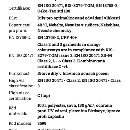
EN ISO 20471, RIS-3279-TOM, EN 13758-2,
Certifikace
:
Oeko-Tex std 100
Díly
:
Díly pro optimalizované odvádení vlhkosti
Doporucení
40 °C, Nebelte, Nesušte v sušicce, Nežehlete,
pro praní
:
Neciste chemicky
EN 13758-2
:
EN 13758-2, UPF 40+
Class 2 and 3 garments in orange
colourways are in compliance with RIS-
EN ISO 20471
:
3279-TOM issue 2, EN ISO 20471 XS-M
Class 2, L --> Class 3, Kombinovaná
certifikace C ->L
Funkčnost
:
Sítové díly v hlavních zónách pocení
High vis
EN ISO 20471 - Class 2, EN ISO 20471 - Class
classification
:
3
High vis co-
C (top)
certification
:
100% polyester, savá, 130 g/m², ochrana
Kód
proti UV zárení, pletenina Birdseye, úprava
materiálu
:
proti zápachu
Kód modelu
:
3599