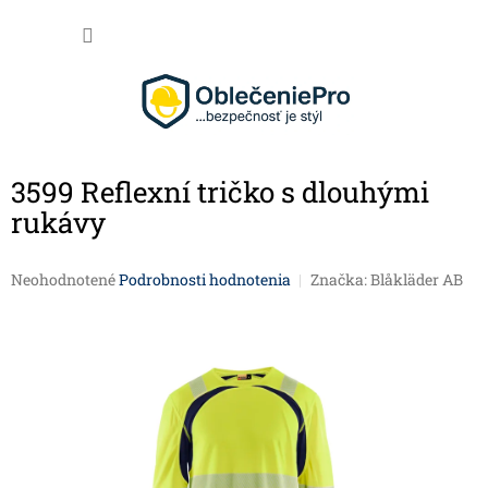
Prejsť na obsah
NÁKU
3599 Reflexní tričko s dlouhými
rukávy
Priemerné hodnotenie produktu je 0,0 z 5 hviezdičiek.
Neohodnotené
Podrobnosti hodnotenia
Značka:
Blåkläder AB