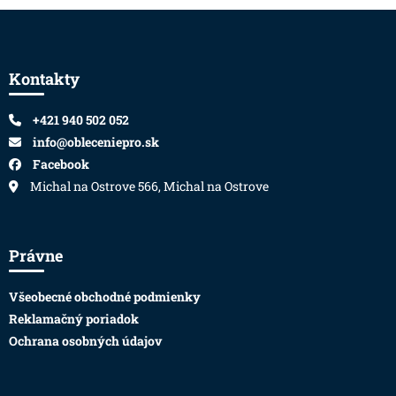
Zápätie
Kontakty
+421 940 502 052
info@obleceniepro.sk
Facebook
Michal na Ostrove 566, Michal na Ostrove
Právne
Všeobecné obchodné podmienky
Reklamačný poriadok
Ochrana osobných údajov