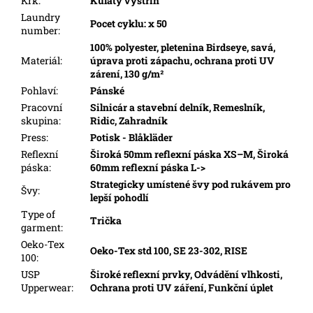
Krk
:
Kulatý výstrih
Laundry
Pocet cyklu: x 50
number
:
100% polyester, pletenina Birdseye, savá,
Materiál
:
úprava proti zápachu, ochrana proti UV
zárení, 130 g/m²
Pohlaví
:
Pánské
Pracovní
Silnicár a stavební delník, Remeslník,
skupina
:
Ridic, Zahradník
Press
:
Potisk - Blåkläder
Reflexní
Široká 50mm reflexní páska XS–M, Široká
páska
:
60mm reflexní páska L->
Strategicky umístené švy pod rukávem pro
Švy
:
lepší pohodlí
Type of
Trička
garment
:
Oeko-Tex
Oeko-Tex std 100, SE 23-302, RISE
100
:
USP
Široké reflexní prvky, Odvádění vlhkosti,
Upperwear
:
Ochrana proti UV záření, Funkční úplet