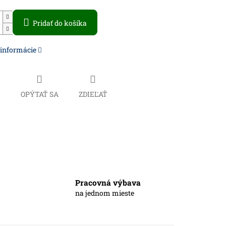
Pridať do košíka
 informácie
Č
OPÝTAŤ SA
ZDIEĽAŤ
Pracovná výbava
na jednom mieste