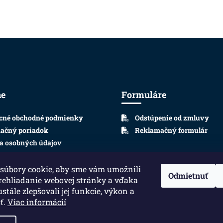
ne
Formuláre
cné obchodné podmienky
Odstúpenie od zmluvy
ačný poriadok
Reklamačný formulár
a osobných údajov
súbory cookie, aby sme vám umožnili
Odmietnuť
rehliadanie webovej stránky a vďaka
stále zlepšovali jej funkcie, výkon a
ť.
Viac informácií