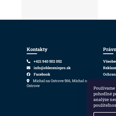
Zápätie
Kontakty
Práv
+421 940 502 052
Všeobe
info@obleceniepro.sk
Reklam
Facebook
Ochran
Michal na Ostrove 566, Michal na
Ostrove
Používame 
pohodlné p
analýze neu
použiteľnos