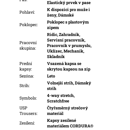
Elastický prvek v pase
K dispozici pro muže i
Pohlaví
:
ženy, Dámské
Poklopec s plastovým
Poklopec
:
zipem
Ridic, Zahradník,
Servisní pracovník,
Pracovní
Pracovník v prumyslu,
skupina
:
Uklízec, Mechanik,
Skladník
Prední
Vsazená kapsa se
kapsy
:
skrytou kapsou na zip
Sezóna
:
Leto
Volnejší strih, Dámský
Strih
:
strih
4-way stretch,
Symbols
:
Scratchfree
USP
Čtyřsměrný strečový
Trousers
:
materiál
Kapsy zesílené
Zesílení
:
materiálem CORDURA®