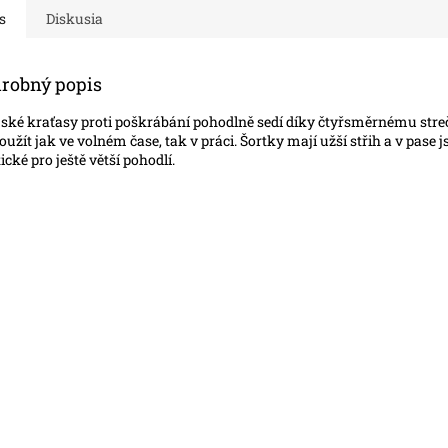
s
Diskusia
robný popis
ké kraťasy proti poškrábání pohodlně sedí díky čtyřsměrnému streč
použít jak ve volném čase, tak v práci. Šortky mají užší střih a v pase 
tické pro ještě větší pohodlí.