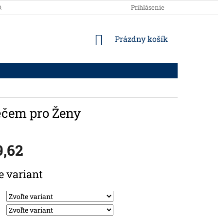
DAJOV
Prihlásenie
NÁKUPNÝ KOŠÍK
Prázdny košík
ečem pro Ženy
9,62
vá cena:
e variant