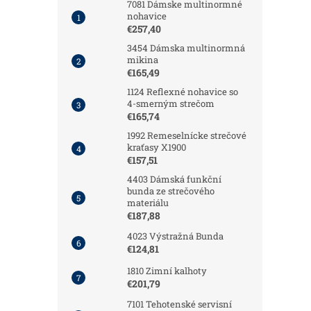
7081 Dámske multinormné
nohavice
€257,40
3454 Dámska multinormná
mikina
€165,49
1124 Reflexné nohavice so
4-smerným strečom
€165,74
1992 Remeselnícke strečové
kraťasy X1900
€157,51
4403 Dámská funkční
bunda ze strečového
materiálu
€187,88
4023 Výstražná Bunda
€124,81
1810 Zimní kalhoty
€201,79
7101 Tehotenské servisní