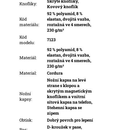
Skryté knoflíky,
Knoflíky
:
Kovový knoflík
92 % polyamid, 8 %
Kód
elastan, dvojitá vazba,
materiálu
:
roztažná ve 4 smerech,
230 g/m²
Kód
7123
modelu
:
92 % polyamid, 8 %
elastan, dvojitá vazba,
Materiál
:
roztažná ve 4 smerech,
230 g/m²
Material
:
Cordura
Nožní kapsa na levé
strane s klopou a
skrytým magnetickým
Nožní
knoflíkem a vnitrní
kapsy
:
sítová kapsa na telefon,
Stehenní kapsa se
zipem
Obtisk
:
Dobrý povrch pro lepení
D-kroužek v pase,
Pas
: