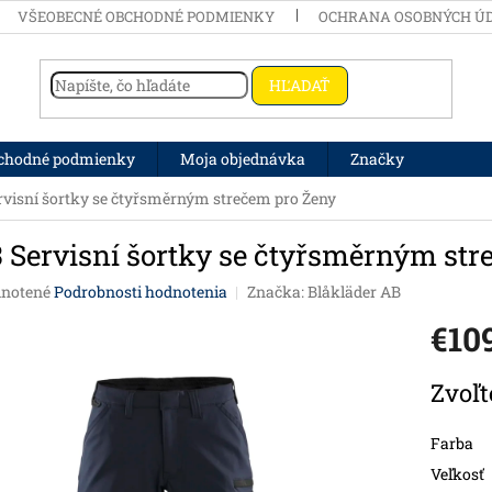
VŠEOBECNÉ OBCHODNÉ PODMIENKY
OCHRANA OSOBNÝCH Ú
HĽADAŤ
bchodné podmienky
Moja objednávka
Značky
rvisní šortky se čtyřsměrným strečem pro Ženy
3 Servisní šortky se čtyřsměrným str
né hodnotenie produktu je 0,0 z 5 hviezdičiek.
notené
Podrobnosti hodnotenia
Značka:
Blåkläder AB
€10
Jednotko
Zvoľt
Farba
Veľkosť