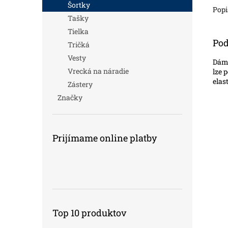
Šortky
Popi
Tašky
Tielka
Pod
Tričká
Vesty
Dáms
Vrecká na náradie
lze 
elas
Zástery
Značky
Prijímame online platby
Top 10 produktov