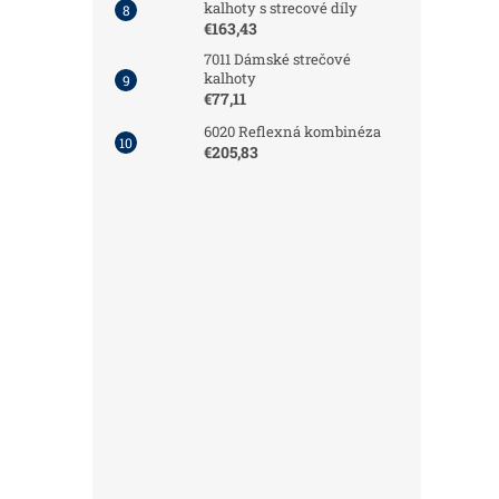
kalhoty s strecové díly
€163,43
7011 Dámské strečové
kalhoty
€77,11
6020 Reflexná kombinéza
€205,83