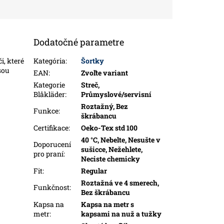
Dodatočné parametre
i, které
Kategória
:
Šortky
jsou
EAN
:
Zvoľte variant
Kategorie
Streč,
Blåkläder
:
Průmyslové/servisní
Roztažný, Bez
Funkce
:
škrábancu
Certifikace
:
Oeko-Tex std 100
40 °C, Nebelte, Nesušte v
Doporucení
sušicce, Nežehlete,
pro praní
:
Neciste chemicky
Fit
:
Regular
Roztažná ve 4 smerech,
Funkčnost
:
Bez škrábancu
Kapsa na
Kapsa na metr s
metr
:
kapsami na nuž a tužky