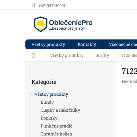
Prejsť na obsah
+421947910001
Všetky produkty
Kontakty
Všeobecné o
Domov
Všetky produkty
Šortky
7123 Se
Bočný panel
712
Preskočiť kategórie
Kategórie
Priemer
Neohod
Všetky produkty
Bundy
Čiapky a nákrčníky
Doplnky
Funkčné prádlo
Chrániče kolien