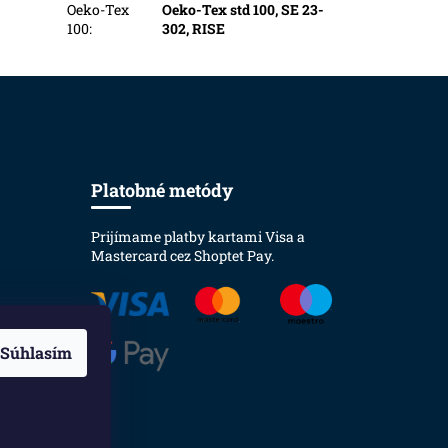
Oeko-Tex
Oeko-Tex std 100, SE 23-
100
:
302, RISE
Platobné metódy
Prijímame platby kartami Visa a
Mastercard cez Shoptet Pay.
Súhlasím