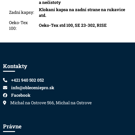
a nečistoty
Klokaní kapsa na zadní strane na rukavice
Zadní kapsy
:
atd.
Oeko-Tex
Oeko-Tex std 100, SE 23-302, RISE
100
:
Zápätie
Kontakty
+421 940 502 052
info@obleceniepro.sk
Facebook
Michal na Ostrove 566, Michal na Ostrove
Právne