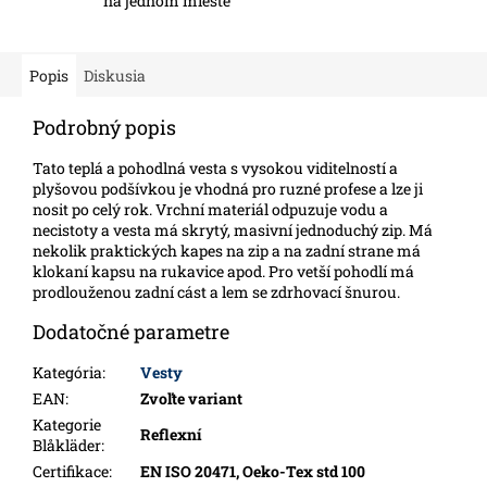
na jednom mieste
Popis
Diskusia
Podrobný popis
Tato teplá a pohodlná vesta s vysokou viditelností a
plyšovou podšívkou je vhodná pro ruzné profese a lze ji
nosit po celý rok. Vrchní materiál odpuzuje vodu a
necistoty a vesta má skrytý, masivní jednoduchý zip. Má
nekolik praktických kapes na zip a na zadní strane má
klokaní kapsu na rukavice apod. Pro vetší pohodlí má
prodlouženou zadní cást a lem se zdrhovací šnurou.
Dodatočné parametre
Kategória
:
Vesty
EAN
:
Zvoľte variant
Kategorie
Reflexní
Blåkläder
:
Certifikace
:
EN ISO 20471, Oeko-Tex std 100