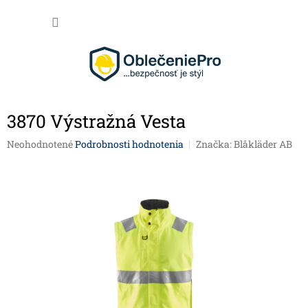
Prejsť na obsah
NÁKU
3870 Výstražná Vesta
Priemerné hodnotenie produktu je 0,0 z 5 hviezdičiek.
Neohodnotené
Podrobnosti hodnotenia
Značka:
Blåkläder AB