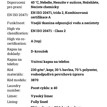
Doporucení
40 °C, Nebelte, Nesušte v sušicce, Nežehlete,
pro praní
:
Neciste chemicky
EN ISO 20471, trída 2, Kombinovaná
EN ISO 20471
:
certifikace A
Funkčnost
:
Vnejší tkanina odpuzující vodu a necistoty
High vis
EN ISO 20471 - Class 2
classification
:
High vis co-
A (top)
certification
:
Kapsa na
D-kroužek
doklady
:
Kapsa na
Vnitrní kapsa na telefon
telefon
:
Kód
230 g/m², kepr, 30 % bavlna, 70 % polyester,
materiálu
:
vodoodpudivá povrchová úprava
Kód modelu
:
3870
Laundry
Pocet cyklu: x 40
number
:
Límec
:
Vysoký límec
Lining
:
Fully lined