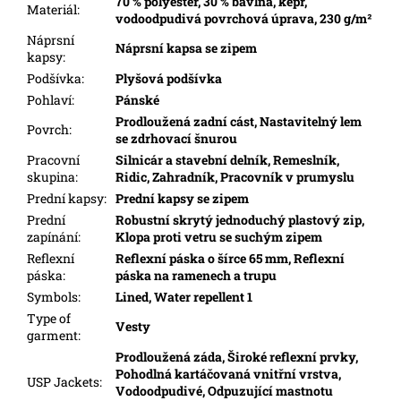
70 % polyester, 30 % bavlna, kepr,
Materiál
:
vodoodpudivá povrchová úprava, 230 g/m²
Náprsní
Náprsní kapsa se zipem
kapsy
:
Podšívka
:
Plyšová podšívka
Pohlaví
:
Pánské
Prodloužená zadní cást, Nastavitelný lem
Povrch
:
se zdrhovací šnurou
Pracovní
Silnicár a stavební delník, Remeslník,
skupina
:
Ridic, Zahradník, Pracovník v prumyslu
Prední kapsy
:
Prední kapsy se zipem
Prední
Robustní skrytý jednoduchý plastový zip,
zapínání
:
Klopa proti vetru se suchým zipem
Reflexní
Reflexní páska o šírce 65 mm, Reflexní
páska
:
páska na ramenech a trupu
Symbols
:
Lined, Water repellent 1
Type of
Vesty
garment
:
Prodloužená záda, Široké reflexní prvky,
Pohodlná kartáčovaná vnitřní vrstva,
USP Jackets
:
Vodoodpudivé, Odpuzující mastnotu