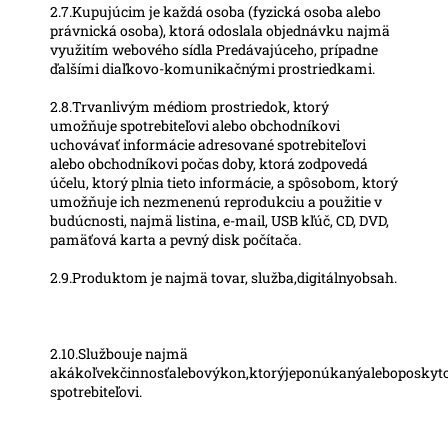
2.7.Kupujúcim je každá osoba (fyzická osoba alebo
právnická osoba), ktorá odoslala objednávku najmä
využitím webového sídla Predávajúceho, prípadne
ďalšími diaľkovo-komunikačnými prostriedkami.
2.8.Trvanlivým médiom prostriedok, ktorý
umožňuje spotrebiteľovi alebo obchodníkovi
uchovávať informácie adresované spotrebiteľovi
alebo obchodníkovi počas doby, ktorá zodpovedá
účelu, ktorý plnia tieto informácie, a spôsobom, ktorý
umožňuje ich nezmenenú reprodukciu a použitie v
budúcnosti, najmä listina, e-mail, USB kľúč, CD, DVD,
pamäťová karta a pevný disk počítača.
2.9.Produktom je najmä tovar, služba,digitálnyobsah.
2.10.Službouje najmä
akákoľvekčinnosťalebovýkon,ktorýjeponúkanýaleboposkyt
spotrebiteľovi.