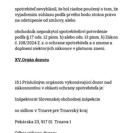
spotrebiteľ nevyhlásil, že bol riadne poučený o tom, že
vyjadrením súhlasu podľa prvého bodu stráca právo
na odstúpenie od zmluvy, alebo
obchodník neposkytol spotrebiteľovi potvrdenie
podľa § 17 ods. 12 písm. b) alebo ods. 13 písm. b) Zákon
č. 108/2024 Z. z. o ochrane spotrebiteľa a o zmene a
doplnení niektorých zákonov v platnom znení.
XV.Orgán dozoru
15.1.Príslušným orgánom vykonávajúci dozor nad
zákonnosťou v oblasti ochrany spotrebiteľa je:
Inšpektorát Slovenskej obchodnej inšpekcie
so sídlom v Trnave pre Trnavský kraj
Pekárska 23, 917 01 Trnava 1
Odbor výkonu dozoru