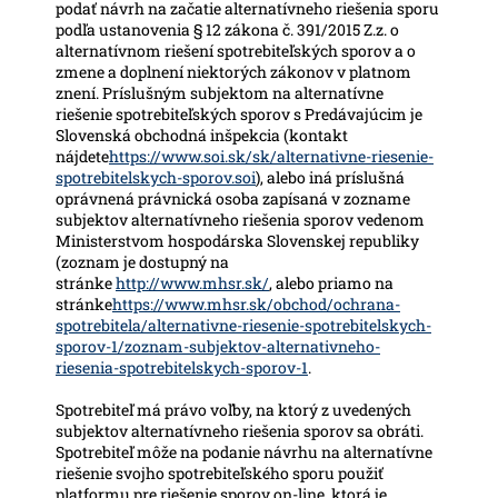
podať návrh na začatie alternatívneho riešenia sporu
podľa ustanovenia § 12 zákona č. 391/2015 Z.z. o
alternatívnom riešení spotrebiteľských sporov a o
zmene a doplnení niektorých zákonov v platnom
znení. Príslušným subjektom na alternatívne
riešenie spotrebiteľských sporov s Predávajúcim je
Slovenská obchodná inšpekcia (kontakt
nájdete
https://www.soi.sk/sk/alternativne-riesenie-
spotrebitelskych-sporov.soi
), alebo iná príslušná
oprávnená právnická osoba zapísaná v zozname
subjektov alternatívneho riešenia sporov vedenom
Ministerstvom hospodárska Slovenskej republiky
(zoznam je dostupný na
stránke
http://www.mhsr.sk/
, alebo priamo na
stránke
https://www.mhsr.sk/obchod/ochrana-
spotrebitela/alternativne-riesenie-spotrebitelskych-
sporov-1/zoznam-subjektov-alternativneho-
riesenia-spotrebitelskych-sporov-1
.
Spotrebiteľ má právo voľby, na ktorý z uvedených
subjektov alternatívneho riešenia sporov sa obráti.
Spotrebiteľ môže na podanie návrhu na alternatívne
riešenie svojho spotrebiteľského sporu použiť
platformu pre riešenie sporov on-line, ktorá je