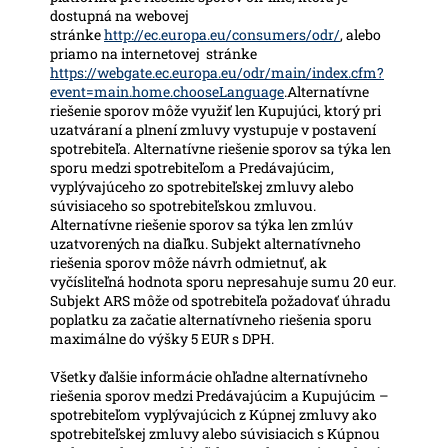
dostupná na webovej
stránke
http://ec.europa.eu/consumers/odr/
, alebo
priamo na internetovej stránke
https://webgate.ec.europa.eu/odr/main/index.cfm?
event=main.home.chooseLanguage
.Alternatívne
riešenie sporov môže využiť len Kupujúci, ktorý pri
uzatváraní a plnení zmluvy vystupuje v postavení
spotrebiteľa. Alternatívne riešenie sporov sa týka len
sporu medzi spotrebiteľom a Predávajúcim,
vyplývajúceho zo spotrebiteľskej zmluvy alebo
súvisiaceho so spotrebiteľskou zmluvou.
Alternatívne riešenie sporov sa týka len zmlúv
uzatvorených na diaľku. Subjekt alternatívneho
riešenia sporov môže návrh odmietnuť, ak
vyčísliteľná hodnota sporu nepresahuje sumu 20 eur.
Subjekt ARS môže od spotrebiteľa požadovať úhradu
poplatku za začatie alternatívneho riešenia sporu
maximálne do výšky 5 EUR s DPH.
Všetky ďalšie informácie ohľadne alternatívneho
riešenia sporov medzi Predávajúcim a Kupujúcim –
spotrebiteľom vyplývajúcich z Kúpnej zmluvy ako
spotrebiteľskej zmluvy alebo súvisiacich s Kúpnou