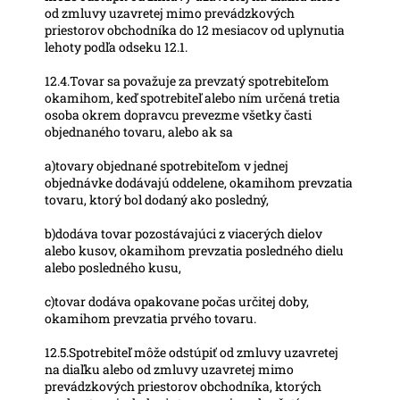
od zmluvy uzavretej mimo prevádzkových
priestorov obchodníka do 12 mesiacov od uplynutia
lehoty podľa odseku 12.1.
12.4.Tovar sa považuje za prevzatý spotrebiteľom
okamihom, keď spotrebiteľ alebo ním určená tretia
osoba okrem dopravcu prevezme všetky časti
objednaného tovaru, alebo ak sa
a)tovary objednané spotrebiteľom v jednej
objednávke dodávajú oddelene, okamihom prevzatia
tovaru, ktorý bol dodaný ako posledný,
b)dodáva tovar pozostávajúci z viacerých dielov
alebo kusov, okamihom prevzatia posledného dielu
alebo posledného kusu,
c)tovar dodáva opakovane počas určitej doby,
okamihom prevzatia prvého tovaru.
12.5.Spotrebiteľ môže odstúpiť od zmluvy uzavretej
na diaľku alebo od zmluvy uzavretej mimo
prevádzkových priestorov obchodníka, ktorých