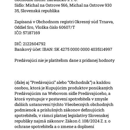
Sídlo: Michal na Ostrove 566, Michal na Ostrove 930
35, Slovenská republika
Zapísaná v Obchodnom registri Okresný súd Trnava,
Oddiel Sro, Vložka číslo 60607/T
IČO: 57187169
DIČ: 2122604792
Bankový účet: IBAN: SK 4275 0000 0000 4035114997
Predávajúci nie je platiteľom dane z pridanej hodnoty
(ďalej aj “Predávajúci” alebo “Obchodník”) a každou
osobou, ktorá je Kupujúcim produktov ponúkaných
Predávajúcim na Webovom sídle Predávajúceho, a
ktorá vystupuje v postavení spotrebiteľa v zmysle
ďalších ustanovení týchto Všeobecných obchodných
podmienok a príslušných zákonov definujúcich
spotrebiteľa, v rámci platnej legislatívy Slovenskej
republiky najmä zákonov: Zákon č. 108/2024 Z. z. o
ochrane spotrebiteľa a o zmene a doplnení