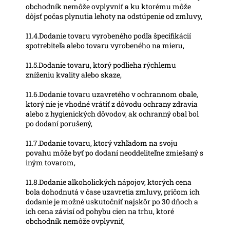
obchodník nemôže ovplyvniť a ku ktorému môže
dôjsť počas plynutia lehoty na odstúpenie od zmluvy,
11.4.Dodanie tovaru vyrobeného podľa špecifikácií
spotrebiteľa alebo tovaru vyrobeného na mieru,
11.5.Dodanie tovaru, ktorý podlieha rýchlemu
zníženiu kvality alebo skaze,
11.6.Dodanie tovaru uzavretého v ochrannom obale,
ktorý nie je vhodné vrátiť z dôvodu ochrany zdravia
alebo z hygienických dôvodov, ak ochranný obal bol
po dodaní porušený,
11.7.Dodanie tovaru, ktorý vzhľadom na svoju
povahu môže byť po dodaní neoddeliteľne zmiešaný s
iným tovarom,
11.8.Dodanie alkoholických nápojov, ktorých cena
bola dohodnutá v čase uzavretia zmluvy, pričom ich
dodanie je možné uskutočniť najskôr po 30 dňoch a
ich cena závisí od pohybu cien na trhu, ktoré
obchodník nemôže ovplyvniť,