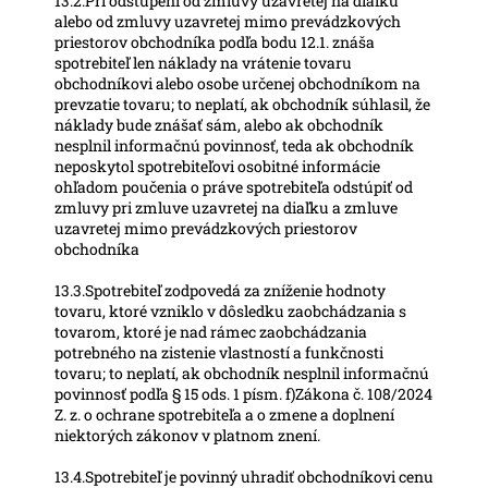
13.2.Pri odstúpení od zmluvy uzavretej na diaľku
alebo od zmluvy uzavretej mimo prevádzkových
priestorov obchodníka podľa bodu 12.1. znáša
spotrebiteľ len náklady na vrátenie tovaru
obchodníkovi alebo osobe určenej obchodníkom na
prevzatie tovaru; to neplatí, ak obchodník súhlasil, že
náklady bude znášať sám, alebo ak obchodník
nesplnil informačnú povinnosť, teda ak obchodník
neposkytol spotrebiteľovi osobitné informácie
ohľadom poučenia o práve spotrebiteľa odstúpiť od
zmluvy pri zmluve uzavretej na diaľku a zmluve
uzavretej mimo prevádzkových priestorov
obchodníka
13.3.Spotrebiteľ zodpovedá za zníženie hodnoty
tovaru, ktoré vzniklo v dôsledku zaobchádzania s
tovarom, ktoré je nad rámec zaobchádzania
potrebného na zistenie vlastností a funkčnosti
tovaru; to neplatí, ak obchodník nesplnil informačnú
povinnosť podľa § 15 ods. 1 písm. f)Zákona č. 108/2024
Z. z. o ochrane spotrebiteľa a o zmene a doplnení
niektorých zákonov v platnom znení.
13.4.Spotrebiteľ je povinný uhradiť obchodníkovi cenu