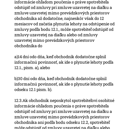
informácie ohľadom poučenia o práve spotrebiteľa
odstúpiť od zmluvy pri zmluve uzavretej na diaľku a
zmluve uzavretej mimo prevádzkových priestorov
obchodníka až dodatočne, najneskôr však do 12
mesiacov od začatia plynutia lehoty na odstúpenie od
zmluvy podľa bodu 12.1., môže spotrebiteľ odstúpiť od
zmluvy uzavretej na diaľku alebo od zmluvy
uzavretej mimo prevádzkových priestorov
obchodníka do
a)14 dní odo dňa, keď obchodník dodatočne splnil
informačnú povinnosť, ak ide o plynutie lehoty podľa
12.1., písm. a), alebo
b)30 dní odo dňa, keď obchodník dodatočne splnil
informačnú povinnosť, ak ide o plynutie lehoty podľa
odseku 12.1 písm. b).
12.3.Ak obchodník neposkytol spotrebiteľovi osobitné
informácie ohľadom poučenia o práve spotrebiteľa
odstúpiť od zmluvy pri zmluve uzavretej na diaľku a
zmluve uzavretej mimo prevádzkových priestorov
obchodníka ani podľa bodu odseku 12.2, spotrebiteľ
môže odstúpiť od zmluvy uzavretej na diaľku alebo