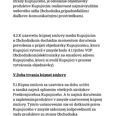
strany Kupujúceho, je odoslanie objednávky
produktov Kupujúcim realizované najmävyužitím
webového sídla Obchodníka,prípadneďalšími
diaľkovo-komunikačnými prostriedkami.
4.2.K uzavretiu kúpnej zmluvy medzi Kupujúcim
a Obchodníkom dochádza momentom doručenia
potvrdenia o prijatí objednávky Kupujúcemu, ktorú
Kupujúci vytvoril v zmysle bodu 4.1.týchto VOP
Obchodníkom(elektronicky na emailovú adresu
Kupujúceho, ktorú si zvolil Kupujúci v procese
vytvárania objednávky).
V.Doba trvania kúpnej zmluvy
5.1.Kúpna zmluva sa uzatvára na dobu určitú
a zaniká najmä splnením všetkých záväzkov
Predávajúcehoa Kupujúceho. A to najmä doručením
a zaplatenímproduktov v zmysle uzatvorenej kúpnej
zmluvy. Týmto ustanovením nie sú dotknuté práva
Kupujúceho v zmysle zákonnej zodpovednosti za
vady produktov zo strany Obchodníka.