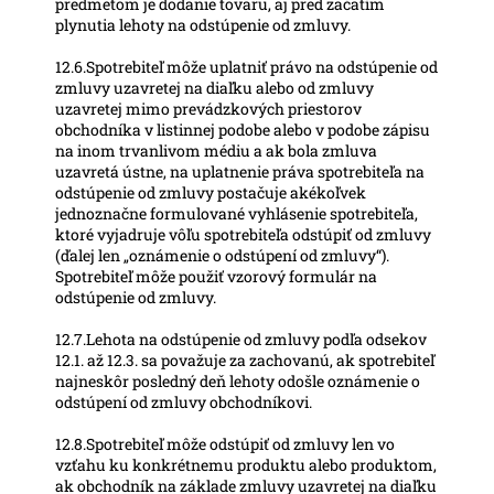
predmetom je dodanie tovaru, aj pred začatím
plynutia lehoty na odstúpenie od zmluvy.
12.6.Spotrebiteľ môže uplatniť právo na odstúpenie od
zmluvy uzavretej na diaľku alebo od zmluvy
uzavretej mimo prevádzkových priestorov
obchodníka v listinnej podobe alebo v podobe zápisu
na inom trvanlivom médiu a ak bola zmluva
uzavretá ústne, na uplatnenie práva spotrebiteľa na
odstúpenie od zmluvy postačuje akékoľvek
jednoznačne formulované vyhlásenie spotrebiteľa,
ktoré vyjadruje vôľu spotrebiteľa odstúpiť od zmluvy
(ďalej len „oznámenie o odstúpení od zmluvy“).
Spotrebiteľ môže použiť vzorový formulár na
odstúpenie od zmluvy.
12.7.Lehota na odstúpenie od zmluvy podľa odsekov
12.1. až 12.3. sa považuje za zachovanú, ak spotrebiteľ
najneskôr posledný deň lehoty odošle oznámenie o
odstúpení od zmluvy obchodníkovi.
12.8.Spotrebiteľ môže odstúpiť od zmluvy len vo
vzťahu ku konkrétnemu produktu alebo produktom,
ak obchodník na základe zmluvy uzavretej na diaľku