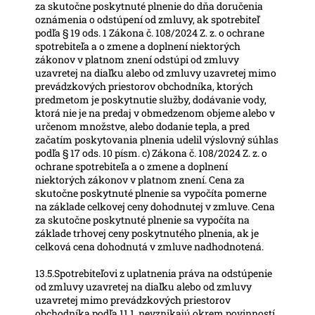
za skutočne poskytnuté plnenie do dňa doručenia
oznámenia o odstúpení od zmluvy, ak spotrebiteľ
podľa § 19 ods. 1 Zákona č. 108/2024 Z. z. o ochrane
spotrebiteľa a o zmene a doplnení niektorých
zákonov v platnom znení odstúpi od zmluvy
uzavretej na diaľku alebo od zmluvy uzavretej mimo
prevádzkových priestorov obchodníka, ktorých
predmetom je poskytnutie služby, dodávanie vody,
ktorá nie je na predaj v obmedzenom objeme alebo v
určenom množstve, alebo dodanie tepla, a pred
začatím poskytovania plnenia udelil výslovný súhlas
podľa § 17 ods. 10 písm. c) Zákona č. 108/2024 Z. z. o
ochrane spotrebiteľa a o zmene a doplnení
niektorých zákonov v platnom znení. Cena za
skutočne poskytnuté plnenie sa vypočíta pomerne
na základe celkovej ceny dohodnutej v zmluve. Cena
za skutočne poskytnuté plnenie sa vypočíta na
základe trhovej ceny poskytnutého plnenia, ak je
celková cena dohodnutá v zmluve nadhodnotená.
13.5.Spotrebiteľovi z uplatnenia práva na odstúpenie
od zmluvy uzavretej na diaľku alebo od zmluvy
uzavretej mimo prevádzkových priestorov
obchodníka podľa 11.1. nevznikajú okrem povinností