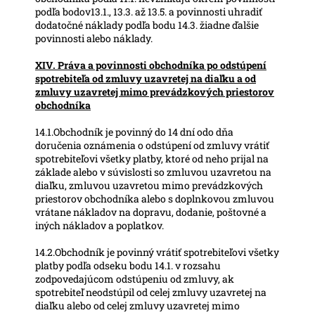
podľa bodov13.1., 13.3. až 13.5. a povinnosti uhradiť
dodatočné náklady podľa bodu 14.3. žiadne ďalšie
povinnosti alebo náklady.
XIV. Práva a povinnosti obchodníka po odstúpení
spotrebiteľa od zmluvy uzavretej na diaľku a od
zmluvy uzavretej mimo prevádzkových priestorov
obchodníka
14.1.Obchodník je povinný do 14 dní odo dňa
doručenia oznámenia o odstúpení od zmluvy vrátiť
spotrebiteľovi všetky platby, ktoré od neho prijal na
základe alebo v súvislosti so zmluvou uzavretou na
diaľku, zmluvou uzavretou mimo prevádzkových
priestorov obchodníka alebo s doplnkovou zmluvou
vrátane nákladov na dopravu, dodanie, poštovné a
iných nákladov a poplatkov.
14.2.Obchodník je povinný vrátiť spotrebiteľovi všetky
platby podľa odseku bodu 14.1. v rozsahu
zodpovedajúcom odstúpeniu od zmluvy, ak
spotrebiteľ neodstúpil od celej zmluvy uzavretej na
diaľku alebo od celej zmluvy uzavretej mimo