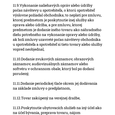
11.9.Vykonanie naliehavých opráv alebo údržby
počas návštevy u spotrebiteľa, o ktorú spotrebiteľ
výslovne požiadal obchodníka; to neplatí pre zmluvu,
ktorej predmetom je poskytnutie inej služby ako
oprava alebo údržba, a pre zmluvu, ktorej
predmetom je dodanie iného tovaru ako náhradného
dielu potrebného na vykonanie opravy alebo údržby,
ak boli zmluvy uzavreté počas návštevy obchodníka
u spotrebiteľa a spotrebiteľ si tieto tovary alebo služby
vopred neobjednal,
11.10.Dodanie zvukových záznamov, obrazových
záznamov, audiovizuálnych záznamov alebo
softvéru v ochrannom obale, ktorý bol po dodaní
porušený,
11.11.Dodanie periodickej tlače okrem jej dodávania
na základe zmluvy o predplatnom,
11.12.Tovar zakúpený na verejnej dražbe,
11.13.Poskytnutie ubytovacích služieb na iný účel ako
na účel bývania, preprava tovaru, nájom