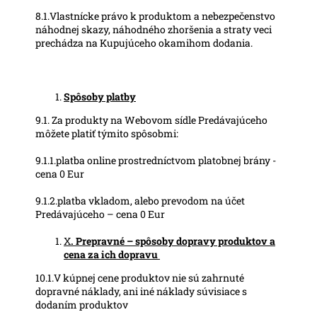
8.1.Vlastnícke právo k produktom a nebezpečenstvo
náhodnej skazy, náhodného zhoršenia a straty veci
prechádza na Kupujúceho okamihom dodania.
Spôsoby platby
9.1. Za produkty na Webovom sídle Predávajúceho
môžete platiť týmito spôsobmi:
9.1.1.platba online prostredníctvom platobnej brány -
cena 0 Eur
9.1.2.platba vkladom, alebo prevodom na účet
Predávajúceho – cena 0 Eur
X
. Prepravné – spôsoby dopravy produktov a
cena za ich dopravu
10.1.V kúpnej cene produktov nie sú zahrnuté
dopravné náklady, ani iné náklady súvisiace s
dodaním produktov