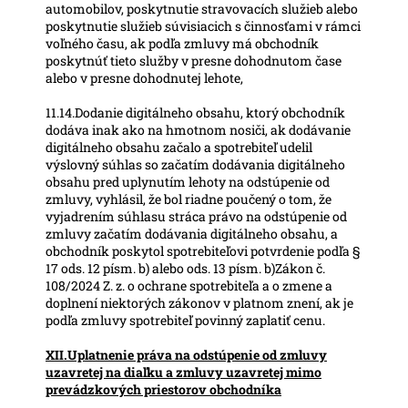
automobilov, poskytnutie stravovacích služieb alebo
poskytnutie služieb súvisiacich s činnosťami v rámci
voľného času, ak podľa zmluvy má obchodník
poskytnúť tieto služby v presne dohodnutom čase
alebo v presne dohodnutej lehote,
11.14.Dodanie digitálneho obsahu, ktorý obchodník
dodáva inak ako na hmotnom nosiči, ak dodávanie
digitálneho obsahu začalo a spotrebiteľ udelil
výslovný súhlas so začatím dodávania digitálneho
obsahu pred uplynutím lehoty na odstúpenie od
zmluvy, vyhlásil, že bol riadne poučený o tom, že
vyjadrením súhlasu stráca právo na odstúpenie od
zmluvy začatím dodávania digitálneho obsahu, a
obchodník poskytol spotrebiteľovi potvrdenie podľa §
17 ods. 12 písm. b) alebo ods. 13 písm. b)Zákon č.
108/2024 Z. z. o ochrane spotrebiteľa a o zmene a
doplnení niektorých zákonov v platnom znení, ak je
podľa zmluvy spotrebiteľ povinný zaplatiť cenu.
XII.Uplatnenie práva na odstúpenie od zmluvy
uzavretej na diaľku a zmluvy uzavretej mimo
prevádzkových priestorov obchodníka