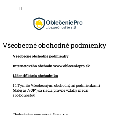
Prejsť na obsah
NÁKU
Všeobecné obchodné podmienky
Všeobecné obchodné podmienky
Internetového obchodu www.obleceniepro.sk
I.Identifikácia obchodníka
1.1.Týmito Všeobecnými obchodnými podmienkami
(ďalej aj „VOP“) sa riadia právne vzťahy medzi
spoločnosťou
Obchodné meno: náradičko s. r. o.