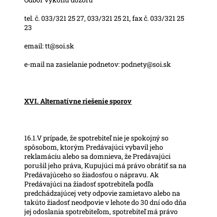
tel. č. 033/321 25 27, 033/321 25 21, fax č. 033/321 25
23
email: tt@soi.sk
e-mail na zasielanie podnetov: podnety@soi.sk
XVI. Alternatívne riešenie sporov
16.1.V prípade, že spotrebiteľ nie je spokojný so
spôsobom, ktorým Predávajúci vybavil jeho
reklamáciu alebo sa domnieva, že Predávajúci
porušil jeho práva, Kupujúci má právo obrátiť sa na
Predávajúceho so žiadosťou o nápravu. Ak
Predávajúci na žiadosť spotrebiteľa podľa
predchádzajúcej vety odpovie zamietavo alebo na
takúto žiadosť neodpovie v lehote do 30 dní odo dňa
jej odoslania spotrebiteľom, spotrebiteľ má právo