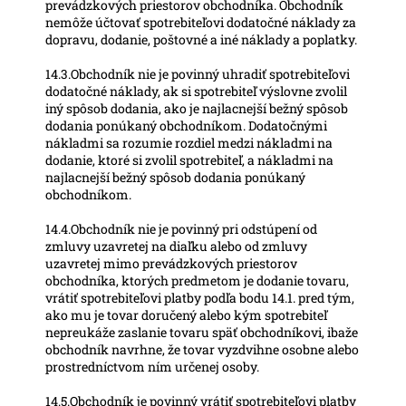
prevádzkových priestorov obchodníka. Obchodník
nemôže účtovať spotrebiteľovi dodatočné náklady za
dopravu, dodanie, poštovné a iné náklady a poplatky.
14.3.Obchodník nie je povinný uhradiť spotrebiteľovi
dodatočné náklady, ak si spotrebiteľ výslovne zvolil
iný spôsob dodania, ako je najlacnejší bežný spôsob
dodania ponúkaný obchodníkom. Dodatočnými
nákladmi sa rozumie rozdiel medzi nákladmi na
dodanie, ktoré si zvolil spotrebiteľ, a nákladmi na
najlacnejší bežný spôsob dodania ponúkaný
obchodníkom.
14.4.Obchodník nie je povinný pri odstúpení od
zmluvy uzavretej na diaľku alebo od zmluvy
uzavretej mimo prevádzkových priestorov
obchodníka, ktorých predmetom je dodanie tovaru,
vrátiť spotrebiteľovi platby podľa bodu 14.1. pred tým,
ako mu je tovar doručený alebo kým spotrebiteľ
nepreukáže zaslanie tovaru späť obchodníkovi, ibaže
obchodník navrhne, že tovar vyzdvihne osobne alebo
prostredníctvom ním určenej osoby.
14.5.Obchodník je povinný vrátiť spotrebiteľovi platby