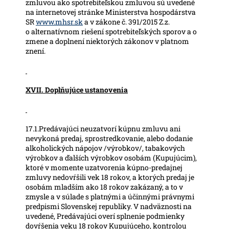
zmluvou ako spotrebiteľskou zmluvou sú uvedené
na internetovej stránke Ministerstva hospodárstva
SR
www.mhsr.sk
a v zákone č. 391/2015 Z.z.
o alternatívnom riešení spotrebiteľských sporov a o
zmene a doplnení niektorých zákonov v platnom
znení.
XVII. Doplňujúce ustanovenia
17.1.Predávajúci neuzatvorí kúpnu zmluvu ani
nevykoná predaj, sprostredkovanie, alebo dodanie
alkoholických nápojov /výrobkov/, tabakových
výrobkov a ďalších výrobkov osobám (Kupujúcim),
ktoré v momente uzatvorenia kúpno-predajnej
zmluvy nedovŕšili vek 18 rokov, a ktorých predaj je
osobám mladším ako 18 rokov zakázaný, a to v
zmysle a v súlade s platnými a účinnými právnymi
predpismi Slovenskej republiky. V nadväznosti na
uvedené, Predávajúci overí splnenie podmienky
dovŕšenia veku 18 rokov Kupujúceho, kontrolou