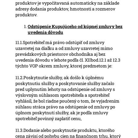
produktov je vypočítavaná automaticky na základe
adresy dodania produktov, hmotnosti a rozmerov
produktov.
Odstúpenie Kupujúceho od kúpnej zmluvy bez
uvedenia dôvodu
11.1.Spotrebiteľ má právo odstúpiť od zmluvy
uzavretej na diaľku a od zmluvy uzavretej mimo
prevádzkových priestorov obchodníka aj bez
uvedenia dôvodu v lehote podľa čl. XIIbod.12.1 až 12.3
týchto VOP okrem zmluvy, ktorej predmetom je:
11.2.Poskytnutie služby, ak došlo k úplnému
poskytnutiu služby a poskytovanie služby začalo
pred uplynutím lehoty na odstúpenie od zmluvy s
výslovným súhlasom spotrebiteľa a spotrebiteľ
vyhlásil, že bol riadne poučený o tom, že vyjadrením
súhlasu stráca právo na odstúpenie od zmluvy po
úplnom poskytnutí služby, ak je podľa zmluvy
spotrebiteľ povinný zaplatiť cenu,
11.3.Dodanie alebo poskytnutie produktu, ktorého
cena závisí od pohybu cien na finančnom trhu, ktorý