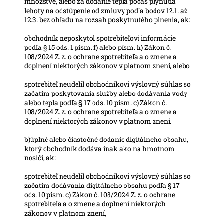
množstve, alebo za dodanie tepla počas plynutia
lehoty na odstúpenie od zmluvy podľa bodov 12.1. až
12.3. bez ohľadu na rozsah poskytnutého plnenia, ak:
obchodník neposkytol spotrebiteľovi informácie
podľa § 15 ods. 1 písm. f) alebo písm. h) Zákon č.
108/2024 Z. z. o ochrane spotrebiteľa a o zmene a
doplnení niektorých zákonov v platnom znení, alebo
spotrebiteľ neudelil obchodníkovi výslovný súhlas so
začatím poskytovania služby alebo dodávania vody
alebo tepla podľa § 17 ods. 10 písm. c) Zákon č.
108/2024 Z. z. o ochrane spotrebiteľa a o zmene a
doplnení niektorých zákonov v platnom znení,
b)úplné alebo čiastočné dodanie digitálneho obsahu,
ktorý obchodník dodáva inak ako na hmotnom
nosiči, ak:
spotrebiteľ neudelil obchodníkovi výslovný súhlas so
začatím dodávania digitálneho obsahu podľa § 17
ods. 10 písm. c) Zákon č. 108/2024 Z. z. o ochrane
spotrebiteľa a o zmene a doplnení niektorých
zákonov v platnom znení,