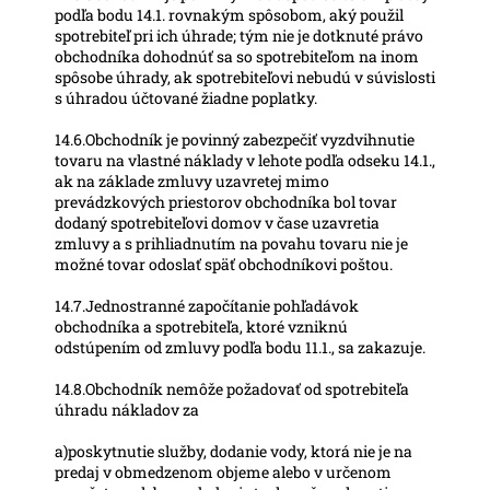
podľa bodu 14.1. rovnakým spôsobom, aký použil
spotrebiteľ pri ich úhrade; tým nie je dotknuté právo
obchodníka dohodnúť sa so spotrebiteľom na inom
spôsobe úhrady, ak spotrebiteľovi nebudú v súvislosti
s úhradou účtované žiadne poplatky.
14.6.Obchodník je povinný zabezpečiť vyzdvihnutie
tovaru na vlastné náklady v lehote podľa odseku 14.1.,
ak na základe zmluvy uzavretej mimo
prevádzkových priestorov obchodníka bol tovar
dodaný spotrebiteľovi domov v čase uzavretia
zmluvy a s prihliadnutím na povahu tovaru nie je
možné tovar odoslať späť obchodníkovi poštou.
14.7.Jednostranné započítanie pohľadávok
obchodníka a spotrebiteľa, ktoré vzniknú
odstúpením od zmluvy podľa bodu 11.1., sa zakazuje.
14.8.Obchodník nemôže požadovať od spotrebiteľa
úhradu nákladov za
a)poskytnutie služby, dodanie vody, ktorá nie je na
predaj v obmedzenom objeme alebo v určenom