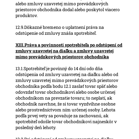
alebo zmluvy uzavretej mimo prevádzkových
priestorov obchodníka dodal alebo poskytol viacero
produktov.
12.9.Dôkazné bremeno o uplatnení práva na
odstúpenie od zmluvy znáša spotrebiteľ.
XIII.Práva a povinnosti spotrebiteľa po odstúpení od
zmluvy uzavretej na diaľku a zmluvy uzavretej
mimo prevádzkových priestorov obchodníka
13.1.Spotrebiteľ je povinný do 14 dní odo dňa
odstúpenia od zmluvy uzavretej na diaľku alebo od
zmluvy uzavretej mimo prevádzkových priestorov
obchodníka podľa bodu 12.1 zaslať tovar späť alebo
odovzdať tovar obchodníkovi alebo osobe určenej
obchodníkom na prevzatie tovaru; to neplatí, ak
obchodník navrhne, že si tovar vyzdvihne osobne
alebo prostredníctvom ním určenej osoby. Lehota
podľa prvej vety sa považuje za zachovanú, ak
spotrebiteľ odošle tovar obchodníkovi najneskôr v
posledný deň lehoty.