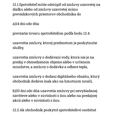
12.1.Spotrebiteľ môže odstúpiť od zmluvy uzavretej na
diaľku alebo od zmluvy uzavretej mimo
prevádzkových priestorov obchodníka do
a)14 dní odo dňa
prevzatia tovaru spotrebiteľom podľa bodu 12.4.
uzavretia zmluvy, ktorej predmetom je poskytnutie
služby,
uzavretia zmluvy o dodávaní vody, ktorá nie je na
predaj v obmedzenom objeme alebo v určenom
množstve, a zmluvy o dodávke a odbere tepla,
uzavretia zmluvy o dodaní digitálneho obsahu, ktorý
obchodník dodáva inak ako na hmotnom nosiči,
b)30 dní odo dňa uzavretia zmluvy pri nevyžiadanej
návšteve alebo v súvislosti s ňou alebo na predajnej
akcii alebo v súvislosti s ňou.
12.2.Ak obchodník poskytol spotrebiteľovi osobitné