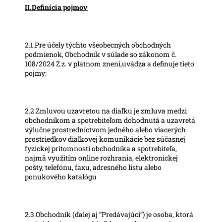
II.Definícia pojmov
2.1.Pre účely týchto všeobecných obchodných
podmienok, Obchodník v súlade so zákonom č.
108/2024 Z.z. v platnom znení,uvádza a definuje tieto
pojmy:
2.2.Zmluvou uzavretou na diaľku je zmluva medzi
obchodníkom a spotrebiteľom dohodnutá a uzavretá
výlučne prostredníctvom jedného alebo viacerých
prostriedkov diaľkovej komunikácie bez súčasnej
fyzickej prítomnosti obchodníka a spotrebiteľa,
najmä využitím online rozhrania, elektronickej
pošty, telefónu, faxu, adresného listu alebo
ponukového katalógu
2.3.Obchodník (ďalej aj “Predávajúci”) je osoba, ktorá