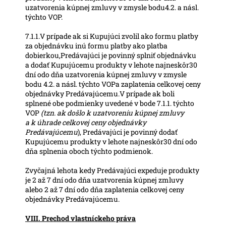
uzatvorenia kúpnej zmluvy v zmysle bodu4.2. a násl.
týchto VOP.
7.1.1.V prípade ak si Kupujúci zvolil ako formu platby
za objednávku inú formu platby ako platba
dobierkou,Predávajúci je povinný splniť objednávku
a dodať Kupujúcemu produkty v lehote najneskôr30
dní odo dňa uzatvorenia kúpnej zmluvy v zmysle
bodu 4.2. a násl. týchto VOPa zaplatenia celkovej ceny
objednávky Predávajúcemu.V prípade ak boli
splnené obe podmienky uvedené v bode 7.1.1. týchto
VOP
(tzn. ak došlo k uzatvoreniu kúpnej zmluvy
a k úhrade celkovej ceny objednávky
Predávajúcemu
), Predávajúci je povinný dodať
Kupujúcemu produkty v lehote najneskôr30 dní odo
dňa splnenia oboch týchto podmienok.
Zvyčajná lehota kedy Predávajúci expeduje produkty
je 2 až 7 dní odo dňa uzatvorenia kúpnej zmluvy
alebo 2 až 7 dní odo dňa zaplatenia celkovej ceny
objednávky Predávajúcemu.
VIII. Prechod vlastníckeho práva